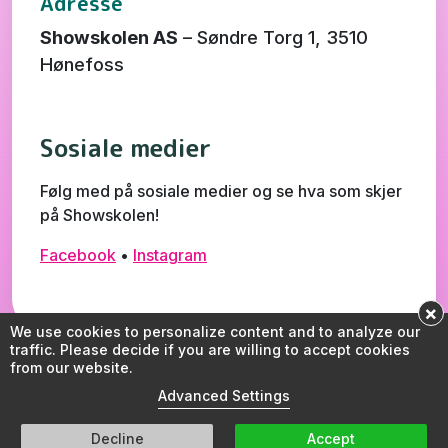
Adresse
Showskolen AS
– Søndre Torg 1, 3510
Hønefoss
Sosiale medier
Følg med på sosiale medier og se hva som skjer
på Showskolen!
Facebook
•
Instagram
×
We use cookies to personalize content and to analyze our
traffic. Please decide if you are willing to accept cookies
© Showskolen AS 2026
from our website.
Informasjonskapsler
Advanced Settings
♥ Akari
Decline
Accept