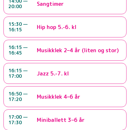
14:00 —
Sangtimer
20:00
15:30 —
Hip hop 5.-6. kl
16:15
16:15 —
Musikklek 2–4 år (liten og stor)
16:45
16:15 —
Jazz 5.-7. kl
17:00
16:50 —
Musikklek 4–6 år
17:20
17:00 —
Miniballett 3–6 år
17:30